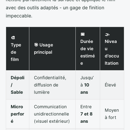
avec des outils adaptés - un gage de finition
impeccable.
📅
🌫️
🎨
Durée
Nivea
Type
🎯 Usage
de vie
u
de
principal
estimé
d'occu
film
e
ltation
Dépoli
Confidentialité,
Jusqu’
/
diffusion de
à
10
Élevé
Sable
lumière
ans
Micro
Communication
Entre
Moyen
perfor
unidirectionnelle
7 et 8
à fort
é
(visuel extérieur)
ans