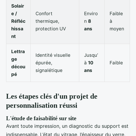
Solair
e /
Confort
Enviro
Faible
Réfléc
thermique,
n
8
à
hissa
protection UV
ans
moyen
nt
Lettra
Identité visuelle
Jusqu’
ge
épurée,
à
10
Faible
décou
signalétique
ans
pé
Les étapes clés d'un projet de
personnalisation réussi
L'étude de faisabilité sur site
Avant toute impression, un diagnostic du support est
indispensable. L’état du vitrage, l’épaisseur du verre,